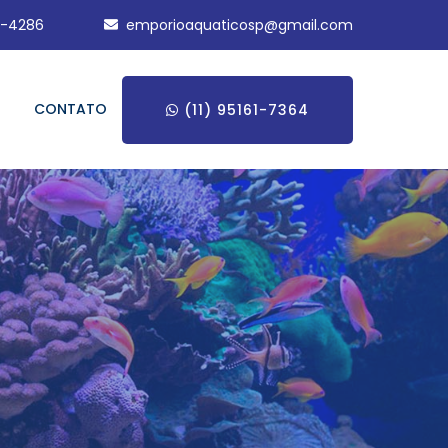
5-4286
emporioaquaticosp@gmail.com
CONTATO
(11) 95161-7364